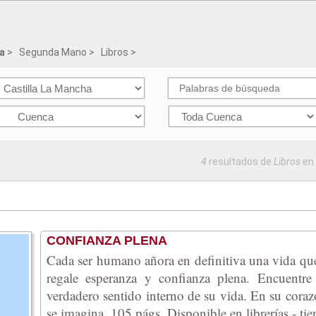
a
>
Segunda Mano
>
Libros
>
4
resultados de
Libros
en
CONFIANZA PLENA
Cada ser humano añora en definitiva una vida que l
regale esperanza y confianza plena. Encuentre
verdadero sentido interno de su vida. En su coraz
se imagina. 105 págs. Disponible en librerías - t