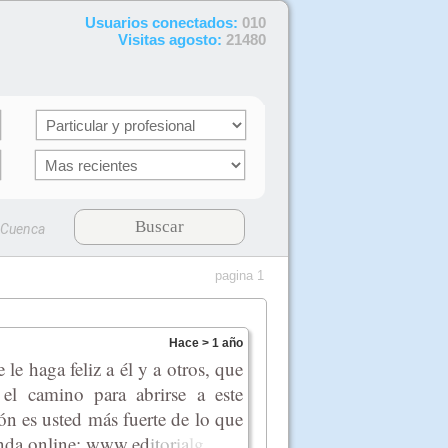
Usuarios conectados:
010
Visitas agosto:
21480
Buscar
Cuenca
pagina 1
Hace > 1 año
e haga feliz a él y a otros, que
 el camino para abrirse a este
ón es usted más fuerte de lo que
ienda online: www.
ed
it
or
ia
lg
...