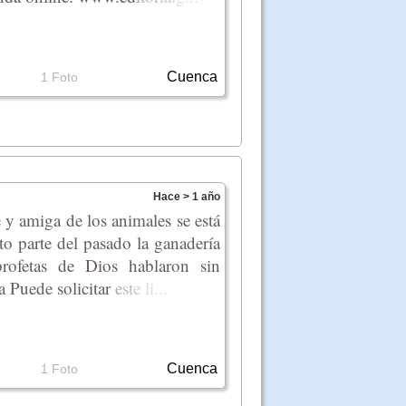
Cuenca
1 Foto
Hace > 1 año
 y amiga de los animales se está
to parte del pasado la ganadería
rofetas de Dios hablaron sin
a Puede solicit
ar
e
st
e
li
...
Cuenca
1 Foto