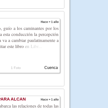
Hace > 1 año
, guío a los caminantes por los
 a esta conducción la percepción
ra va a cambiar paulatinamente a
ar este lib
ro
e
n
Li
br
...
Cuenca
1 Foto
PARA ALCAN
Hace > 1 año
barca las relaciones de todas las