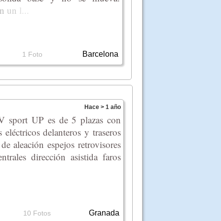
n
un
l
...
Barcelona
1 Foto
Hace > 1 año
 sport UP es de 5 plazas con
eléctricos delanteros y traseros
 de aleación espejos retrovisores
trales dirección asistida faros
Granada
10 Fotos