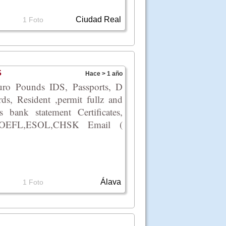
Ciudad Real
1 Foto
S
Hace > 1 año
uro Pounds IDS, Passports, D
ards, Resident ,permit fullz and
bank statement Certificates,
TOEFL,ESOL,CHSK Email (
Álava
1 Foto