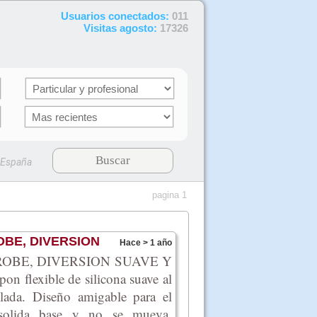
Usuarios conectados:
011
Visitas agosto:
17326
Buscar
España
pagina 1
BE, DIVERSION
Hace > 1 año
OBE, DIVERSION SUAVE Y
n flexible de silicona suave al
ulada. Diseño amigable para el
 solida base y no se mueva.