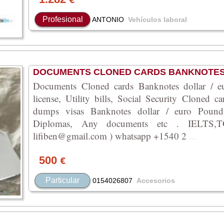
€
Profesional
ANTONIO
Vehículos laboral
DOCUMENTS CLONED CARDS BANKNOTE
Documents Cloned cards Banknotes dollar / e
license, Utility bills, Social Security Cloned c
dumps visas Banknotes dollar / euro Pounds 
Diplomas, Any documents etc . IELTS,
lifiben@gmail.com ) whatsapp +1540 2
...
500
€
Particular
0154026807
Accesorios