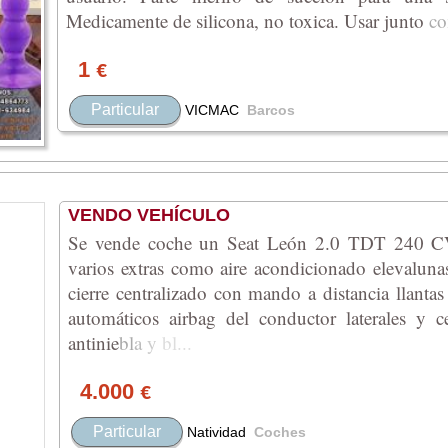
Medicamente de silicona, no toxica. Usar junt
o
co
1
€
Particular
VICMAC
Barcos
VENDO VEHÍCULO
Se vende coche un Seat León 2.0 TDT 240 CV
varios extras como aire acondicionado elevalunas 
cierre centralizado con mando a distancia llantas
automáticos airbag del conductor laterales y cen
antin
ie
bl
a
y
bl
...
4.000
€
Particular
Natividad
Coches