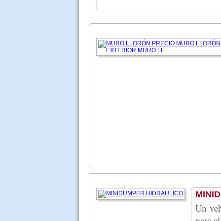
MINI
Un veh
para e