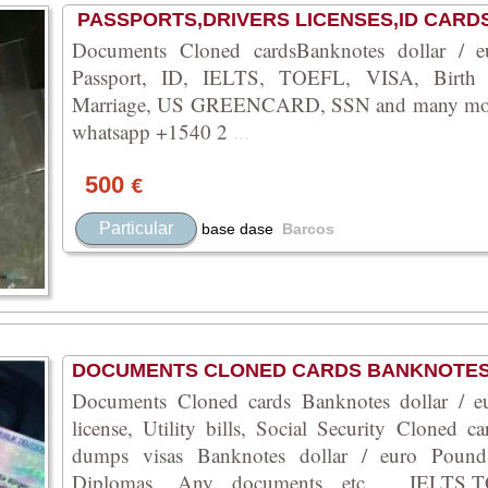
PASSPORTS,DRIVERS LICENSES,ID CARDS
Documents Cloned cardsBanknotes dollar / eu
Passport, ID, IELTS, TOEFL, VISA, Birth Ce
Marriage, US GREENCARD, SSN and many more 
whatsapp +1540 2
...
500
€
Particular
base dase
Barcos
DOCUMENTS CLONED CARDS BANKNOTE
Documents Cloned cards Banknotes dollar / e
license, Utility bills, Social Security Cloned c
dumps visas Banknotes dollar / euro Pounds 
Diplomas, Any documents etc . IELTS,