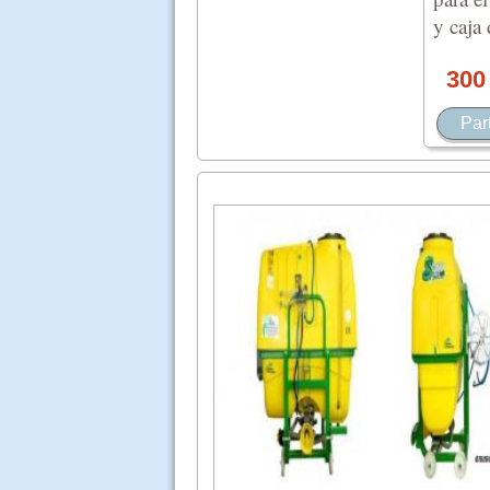
y caja
30
Par