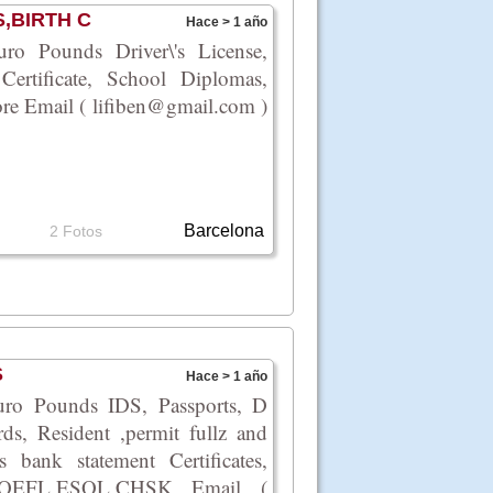
,BIRTH C
Hace > 1 año
ro Pounds Driver\'s License,
rtificate, School Diplomas,
Email ( lifiben@gmail.com )
Barcelona
2 Fotos
S
Hace > 1 año
uro Pounds IDS, Passports, D
ards, Resident ,permit fullz and
bank statement Certificates,
TOEFL,ESOL,CHSK Email (