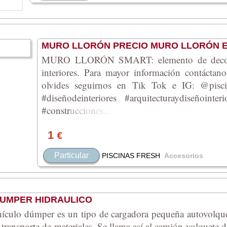
MURO LLORÓN PRECIO MURO LLORÓN E
MURO LLORÓN SMART: elemento de decorac
interiores. Para mayor información contáctano
olvides seguirnos en Tik Tok e IG: @piscina
#diseñodeinteriores #arquitecturaydiseñoint
#cons
tr
uc
ci
on
es
...
1
€
Particular
PISCINAS FRESH
Accesorios
DUMPER HIDRAULICO
ículo dúmper es un tipo de cargadora pequeña autovolquet
l transporte de materiales. Se llama así al camión volquete 