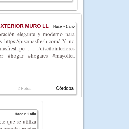
XTERIOR MURO LL
Hace > 1 año
ión elegante y moderno para
s https://piscinasfresh.com/ Y no
sfresh.pe . . #diseñointeriores
erior #hogar #hogares #mayolica
Córdoba
2 Fotos
Hace > 1 año
e que se utiliza
de grandes ruedas